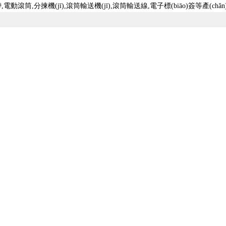
動滾筒,分揀機(jī),滾筒輸送機(jī),滾筒輸送線,電子標(biāo)簽等產(chǎn