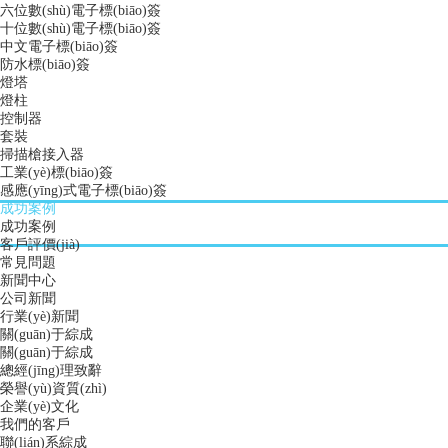
六位數(shù)電子標(biāo)簽
十位數(shù)電子標(biāo)簽
中文電子標(biāo)簽
防水標(biāo)簽
燈塔
燈柱
控制器
套裝
掃描槍接入器
工業(yè)標(biāo)簽
感應(yīng)式電子標(biāo)簽
成功案例
成功案例
客戶評價(jià)
常見問題
新聞中心
公司新聞
行業(yè)新聞
關(guān)于綜成
關(guān)于綜成
總經(jīng)理致辭
榮譽(yù)資質(zhì)
企業(yè)文化
我們的客戶
聯(lián)系綜成