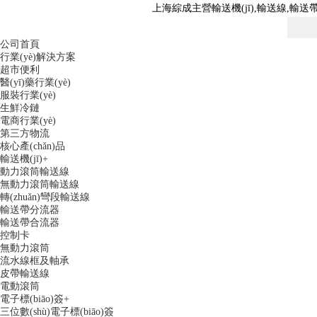
上海綜成主營輸送機(jī),輸送線,輸送帶,電
公司首頁
行業(yè)解決方案
超市便利
醫(yī)藥行業(yè)
服裝行業(yè)
生鮮冷鏈
電商行業(yè)
第三方物流
核心產(chǎn)品
輸送機(jī)+
動力滾筒輸送線
無動力滾筒輸送線
轉(zhuǎn)彎段輸送線
輸送帶分流器
輸送帶合流器
控制卡
無動力滾筒
流水線框及軸承
皮帶輸送線
電動滾筒
電子標(biāo)簽+
三位數(shù)電子標(biāo)簽