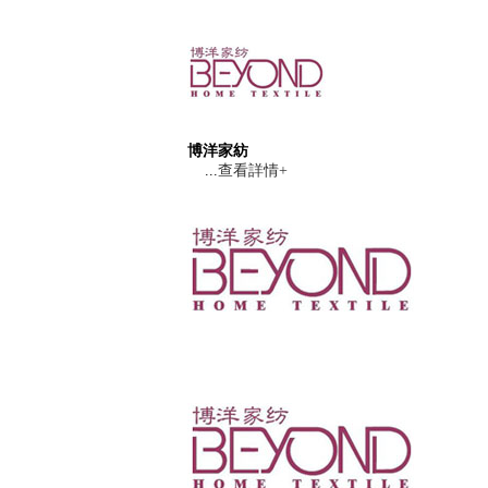
博洋家紡
...
查看詳情+