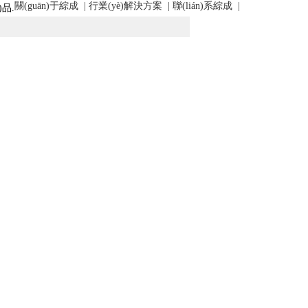
關(guān)于綜成 |
行業(yè)解決方案 |
聯(lián)系綜成 |
)品.