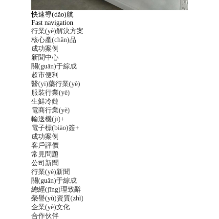
快速導(dǎo)航
Fast navigation
行業(yè)解決方案
核心產(chǎn)品
成功案例
新聞中心
關(guān)于綜成
超市便利
醫(yī)藥行業(yè)
服裝行業(yè)
生鮮冷鏈
電商行業(yè)
輸送機(jī)+
電子標(biāo)簽+
成功案例
客戶評價
常見問題
公司新聞
行業(yè)新聞
關(guān)于綜成
總經(jīng)理致辭
榮譽(yù)資質(zhì)
企業(yè)文化
合作伙伴