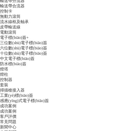
輸送帶分流器
輸送帶合流器
控制卡
無動力滾筒
流水線框及軸承
皮帶輸送線
電動滾筒
電子標(biāo)簽+
三位數(shù)電子標(biāo)簽
六位數(shù)電子標(biāo)簽
十位數(shù)電子標(biāo)簽
中文電子標(biāo)簽
防水標(biāo)簽
燈塔
燈柱
控制器
套裝
掃描槍接入器
工業(yè)標(biāo)簽
感應(yīng)式電子標(biāo)簽
成功案例
成功案例
客戶評價
常見問題
新聞中心