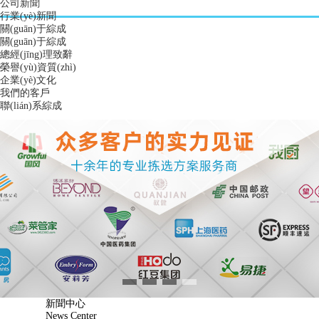
公司新聞
行業(yè)新聞
關(guān)于綜成
關(guān)于綜成
總經(jīng)理致辭
榮譽(yù)資質(zhì)
企業(yè)文化
我們的客戶
聯(lián)系綜成
新聞中心
News Center