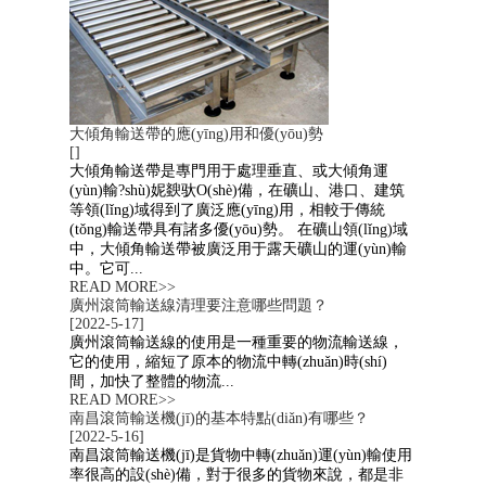
大傾角輸送帶的應(yīng)用和優(yōu)勢
[]
大傾角輸送帶是專門用于處理垂直、或大傾角運
(yùn)輸?shù)妮斔驮O(shè)備，在礦山、港口、建筑
等領(lǐng)域得到了廣泛應(yīng)用，相較于傳統
(tǒng)輸送帶具有諸多優(yōu)勢。 在礦山領(lǐng)域
中，大傾角輸送帶被廣泛用于露天礦山的運(yùn)輸
中。它可...
READ MORE>>
廣州滾筒輸送線清理要注意哪些問題？
[2022-5-17]
廣州滾筒輸送線的使用是一種重要的物流輸送線，
它的使用，縮短了原本的物流中轉(zhuǎn)時(shí)
間，加快了整體的物流...
READ MORE>>
南昌滾筒輸送機(jī)的基本特點(diǎn)有哪些？
[2022-5-16]
南昌滾筒輸送機(jī)是貨物中轉(zhuǎn)運(yùn)輸使用
率很高的設(shè)備，對于很多的貨物來說，都是非